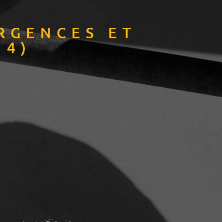
RGENCES ET
14)