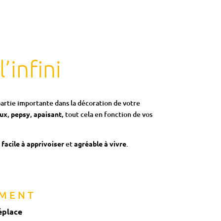
’infini
partie importante dans la décoration de votre
ux
,
pepsy
,
apaisant
, tout cela en fonction de vos
e
facile à apprivoiser
et
agréable à vivre
.
MENT
éplace