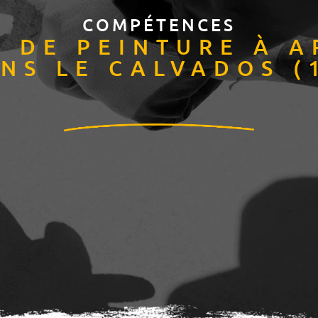
COMPÉTENCES
E DE PEINTURE À A
NS LE CALVADOS (