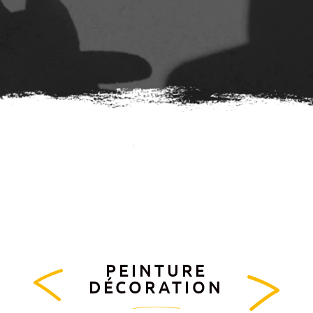
PEINTURE
←
Lien
Lien
DÉCORATION
précédent
suivant
→