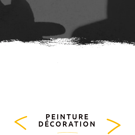
PEINTURE
←
Lien
Lien
DÉCORATION
précédent
suivant
→